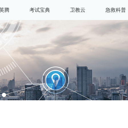
英腾
考试宝典
卫教云
急救科普