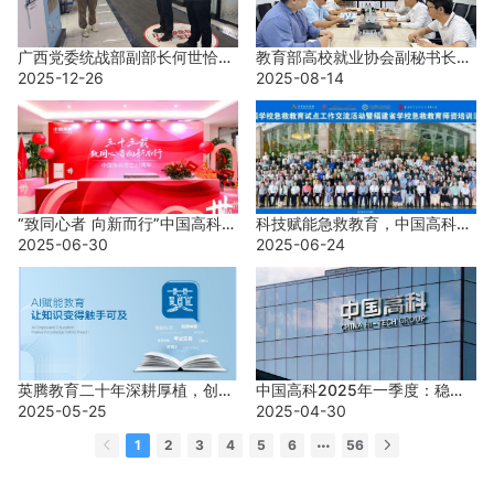
广西党委统战部副部长何世恰一
教育部高校就业协会副秘书长、
行赴公司考察调研
2025-12-26
康养人才基金副主任委员王克杰
2025-08-14
一行到访英腾教育进行调研交流
“致同心者 向新而行”中国高科集
科技赋能急救教育，中国高科助
团成立33周年
2025-06-30
力全国学校急救教育试点工作交
2025-06-24
流活动
英腾教育二十年深耕厚植，创新
中国高科2025年一季度：稳健
引领再谱华章
2025-05-25
经营，探索新增长极，创新职业
2025-04-30
教育AI应用
1
2
3
4
5
6
56